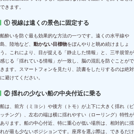
できます。
① 視線は遠くの景色に固定する
船酔いを防ぐ最も効果的な方法の一つです。遠くの水平線や
島、陸地など、
動かない目標物
をぼんやりと眺め続けましょ
う。これにより、目が捉える「静止した情報」と、三半規管が
感じる「揺れている情報」が一致し、脳の混乱を防ぐことがで
きます。スマートフォンを見たり、読書をしたりするのは絶対
に避けてください。
② 揺れの少ない船の中央付近に乗る
船は、前方（ミヨシ）や後方（トモ）が上下に大きく揺れ（ピ
ッチング）、左右の端は横に揺れやすい（ローリング）特性が
あります。船の中心付近、特に重心が低い場所は、相対的に揺
れが最も少ないポジションです。座席を選ぶ際は、できるだけ