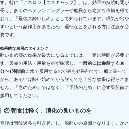
す。特に「アネロン【ニスキャップ】」は、効果の持続時間が
長く、多くのベテランアングラーや船長から絶大な信頼を得て
おり、「最強の酔い止め」として知られています。眠気が出や
すいという副作用があるため、運転などをされる方は注意が必
要です。
効果的な服用のタイミング
酔い止め薬の効果が最大になるまでには、一定の時間が必要で
す。製品の用法・用量を必ず確認し、
一般的には乗船する30
分〜1時間前
に水で服用するのが最も効果的です。船に乗って
から、あるいは酔い始めてから飲んでも十分な効果は得られま
せん。「念のため」ではなく、「予防のため」に必ず乗船前に
服用してください。
② 朝食は軽く、消化の良いものを
空腹は胃酸過多を引き起こし、船酔いの原因となります。かと