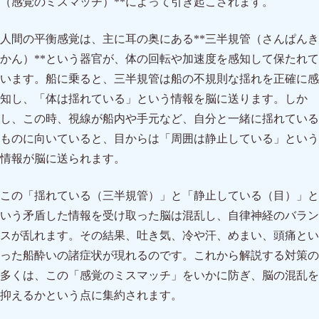
（感覚のミスマッチ）**によって引き起こされます。
人間の平衡感覚は、主に耳の奥にある**三半規管（さんぱんき
かん）**という器官が、体の回転や加速度を感知して保たれて
います。船に乗ると、三半規管は船の不規則な揺れを正確に感
知し、「体は揺れている」という情報を脳に送ります。しか
し、この時、視線が船内や手元など、自分と一緒に揺れている
ものに向いていると、目からは「周囲は静止している」という
情報が脳に送られます。
この「揺れている（三半規管）」と「静止している（目）」と
いう矛盾した情報を受け取った脳は混乱し、自律神経のバラン
スが乱れます。その結果、吐き気、冷や汗、めまい、頭痛とい
った船酔いの諸症状が現れるのです。これから解説する対策の
多くは、この「感覚のミスマッチ」をいかに防ぎ、脳の混乱を
抑えるかという点に集約されます。