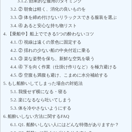
効果的な服用のタイミング
② 朝食は軽く、消化の良いものを
③ 体を締め付けないリラックスできる服装を選ぶ
④ あると安心な持ち物リスト
【乗船中】船上でできる5つの酔わないコツ
① 視線は遠くの景色に固定する
② 揺れの少ない船の中央付近に乗る
③ 楽な姿勢を保ち、新鮮な空気を吸う
④ 下を向く作業（仕掛け作りなど）を極力避ける
⑤ 空腹も満腹も避け、こまめに水分補給する
もし船酔いしてしまった場合の対処法
我慢せず横になる・寝る
楽になるなら吐いてしまう
体を冷やさないようにする
船酔いしない方法に関するFAQ
Q1. 船酔いしない人にはどんな特徴がありますか？