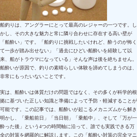
船釣りは、アングラーにとって最高のレジャーの一つです。し
かし、その大きな魅力と常に隣り合わせに存在する高い壁が
「船酔い」です。「船釣りに挑戦したいけれど、酔うのが怖く
て一歩が踏み出せない」「過去にひどい船酔いを経験して以
来、船がトラウマになっている」そんな声は後を絶ちません。
船酔いが原因で、釣りの素晴らしい体験を諦めてしまうのは、
非常にもったいないことです。
実は、船酔いは体質だけの問題ではなく、その多くが科学的根
拠に基づいた正しい知識と準備によって予防・軽減することが
可能です。この記事では、船酔いが起こるメカニズムから解き
明かし、「乗船前日」「当日朝」「乗船中」、そして「万が一
酔った後」という4つの時間軸に沿って、誰でも実践できる万
全の対策を網羅的に解説します。この「船酔い対策の完全マニ