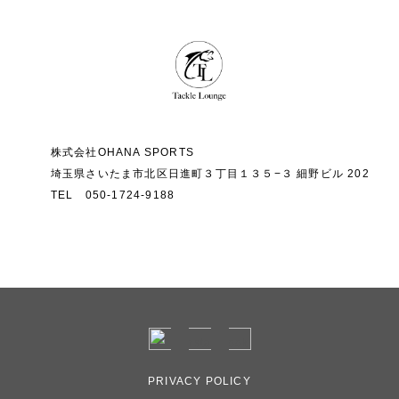
1.ご利用者は、買取のために送付する商品を、破損の
無いよう選定な方法で梱包して頂きます。
2.梱包不備により発生した破損については、当社は責
任を負いかねます。
株式会社OHANA SPORTS
第4条：商品の査定
埼玉県さいたま市北区日進町３丁目１３５−３ 細野ビル 202
TEL 050-1724-9188
1.当社は、ご利用者から送付された商品について、実
物を確認の上査定を行います。
2.当社は、査定のために商品を開封することがありま
す。この場合、当社は開封により生じた商品の価値の
変化については任を負いません。
PRIVACY POLICY
第5条：売買契約の成立