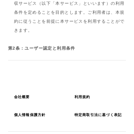
収サービス（以下「本サービス」といいます）の利用
条件を定めることを目的とします。ご利用者は、本規
約に従うことを前提に本サービスを利用することがで
きます。
第2条：ユーザー認定と利用条件
1.ご利用者は、本サービスの利用に先立ち、当社の指
定する方法により利用申請を行い、これが当社に認定
された場合に利用が可能となります。
2.ご利用者は、正常なユーザーの認定を受けるため
会社概要
利用規約
に、身分証明書など当社が指定する書類を提出する必
要があります。
個人情報保護方針
特定商取引法に基づく表記
第3条：商品の梱包と送付