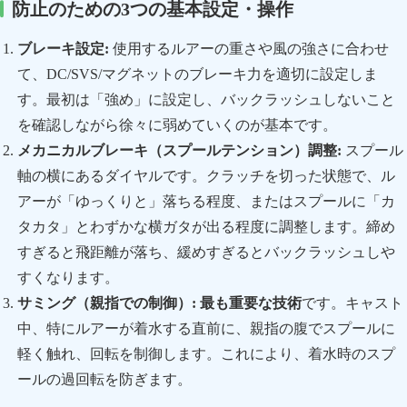
防止のための3つの基本設定・操作
ブレーキ設定:
使用するルアーの重さや風の強さに合わせ
て、DC/SVS/マグネットのブレーキ力を適切に設定しま
す。最初は「強め」に設定し、バックラッシュしないこと
を確認しながら徐々に弱めていくのが基本です。
メカニカルブレーキ（スプールテンション）調整:
スプール
軸の横にあるダイヤルです。クラッチを切った状態で、ル
アーが「ゆっくりと」落ちる程度、またはスプールに「カ
タカタ」とわずかな横ガタが出る程度に調整します。締め
すぎると飛距離が落ち、緩めすぎるとバックラッシュしや
すくなります。
サミング（親指での制御）:
最も重要な技術
です。キャスト
中、特にルアーが着水する直前に、親指の腹でスプールに
軽く触れ、回転を制御します。これにより、着水時のスプ
ールの過回転を防ぎます。