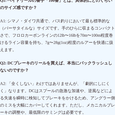
Q1: ベイトリールの番手「100番」とは、具体的にどのくらい
のサイズ感ですか？
A1: シマノ・ダイワ共通で、バス釣りにおいて最も標準的な
（バーサタイルな）サイズです。手のひらに収まるコンパクト
さで、フロロカーボンラインの12lb〜16lbを70m〜100m程度巻
けるライン容量を持ち、7g〜28g(1oz)程度のルアーを快適に扱
えます。
Q2: DCブレーキのリールを買えば、本当にバックラッシュし
ないのですか？
A2: 「全くしない」わけではありませんが、「劇的にしにく
く」なります。DCはスプールの急激な加速や、逆風などによ
る失速を瞬時に検知してブレーキをかけるため、アングラー側
のミスを大幅にカバーしてくれます。ただし、メカニカルブレ
ーキの調整や、最低限のサミングは必要です。